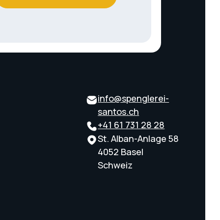
info@spenglerei-
santos.ch
+41 61 731 28 28
St. Alban-Anlage 58
4052 Basel
Schweiz