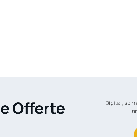
e Offerte
Digital, sch
in
n