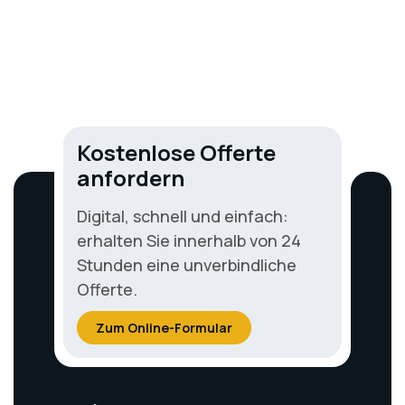
Wie lange ist ein Flachdach dicht?
Flachdach
14.04.2024
Kostenlose Offerte
anfordern
Digital, schnell und einfach:
erhalten Sie innerhalb von 24
Stunden eine unverbindliche
Offerte.
Zum Online-Formular